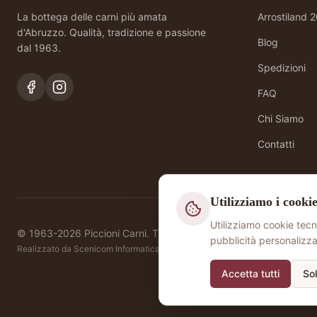
La bottega delle carni più amata
Arrostiland 
d'Abruzzo. Qualità, tradizione e passione
Blog
dal 1963.
Spedizioni
FAQ
Chi Siamo
Contatti
Utilizziamo i cooki
Utilizziamo cookie tecni
© 1963-
2026
Piccioni Carni. Tutti i diritti riservati. P.IVA 0025
pubblicità personalizza
Realizzato da
Scenicom Informatica
Accetta tutti
So