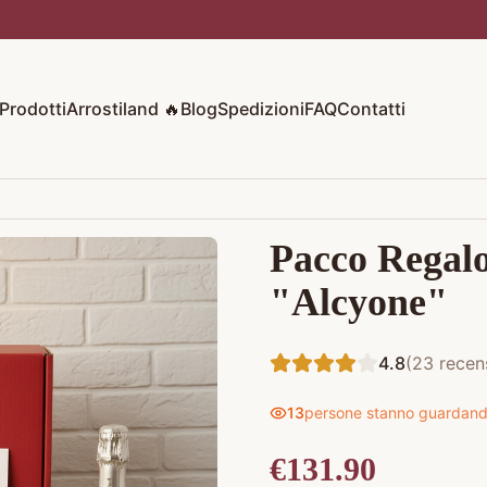
Prodotti
Arrostiland 🔥
Blog
Spedizioni
FAQ
Contatti
Pacco Regal
"Alcyone"
4.8
(
23
recens
13
persone stanno guardan
€
131.90