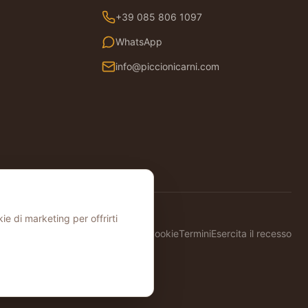
+39 085 806 1097
WhatsApp
info@piccionicarni.com
ie di marketing per offrirti
Privacy
Cookie
Termini
Esercita il recesso