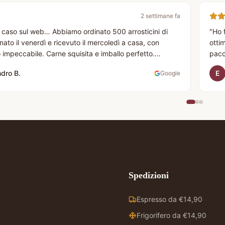
2 settimane fa
 caso sul web… Abbiamo ordinato 500 arrosticini di
"
Ho f
ato il venerdì e ricevuto il mercoledì a casa, con
otti
o impeccabile. Carne squisita e imballo perfetto.
pacc
 acquisteremo ancora.
"
10 st
dro B.
E
Google
Spedizioni
Espresso da €
14,90
Frigorifero da €
14,90