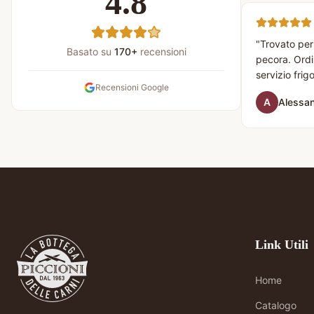
4.8
"
Trovato per
Basato su
170
+
recensioni
pecora. Ordin
servizio frig
Recensioni Google
Sicuramente
A
Alessan
Link Utili
Home
Catalogo