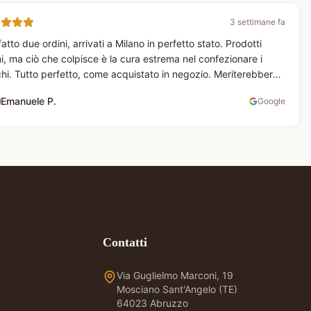
3 settimane fa
atto due ordini, arrivati a Milano in perfetto stato. Prodotti
mi, ma ciò che colpisce è la cura estrema nel confezionare i
hi. Tutto perfetto, come acquistato in negozio. Meriterebbero
elle!
"
Emanuele P.
Google
Contatti
Via Guglielmo Marconi, 19
Mosciano Sant'Angelo (TE)
64023 Abruzzo