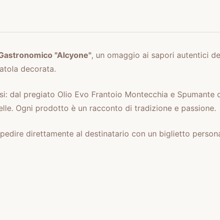
Gastronomico "Alcyone"
, un omaggio ai sapori autentici d
catola decorata.
zesi: dal pregiato Olio Evo Frantoio Montecchia e Spumante 
telle. Ogni prodotto è un racconto di tradizione e passione.
o spedire direttamente al destinatario con un biglietto perso