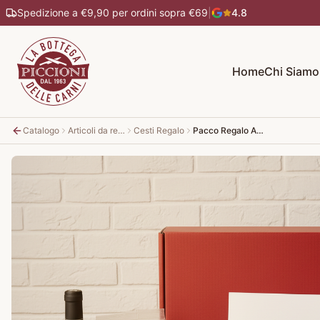
Spedizione a €9,90 per ordini sopra €69
|
4.8
Home
Chi Siamo
Catalogo
Articoli da regalo
Cesti Regalo
Pacco Regalo Abruzzese Gastronomico "Alcyone"