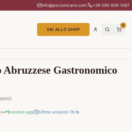
info@piccionicarni.com
|
+39 085 806 1097
0
VAI ALLO SHOP
o Abruzzese Gastronomico
ioni)
do
3
venduti oggi
Ultimo acquisto
1h fa