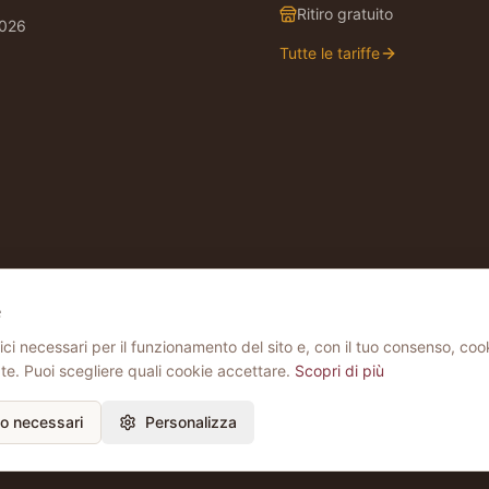
Ritiro gratuito
2026
Tutte le tariffe
e
ci necessari per il funzionamento del sito e, con il tuo consenso, cook
4450679
te. Puoi scegliere quali cookie accettare.
Scopri di più
lo necessari
Personalizza